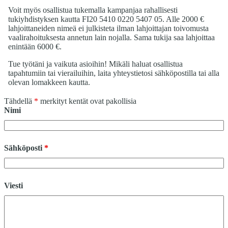
Voit myös osallistua tukemalla kampanjaa rahallisesti
tukiyhdistyksen kautta FI20 5410 0220 5407 05. Alle 2000 €
lahjoittaneiden nimeä ei julkisteta ilman lahjoittajan toivomusta
vaalirahoituksesta annetun lain nojalla. Sama tukija saa lahjoittaa
enintään 6000 €.
Tue työtäni ja vaikuta asioihin! Mikäli haluat osallistua
tapahtumiin tai vierailuihin, laita yhteystietosi sähköpostilla tai alla
olevan lomakkeen kautta.
Tähdellä
*
merkityt kentät ovat pakollisia
Nimi
Sähköposti
*
Viesti