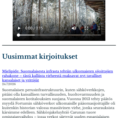
Uusimmat kirjoitukset
Mielipide: Suomalaisesta infrasta tehtiin ulkomaisten sijoittajien
rahakone – tästä kalliista virheestä maksavat nyt tavalliset
kansalaiset ja yrittäjät
24.7.2026
Suomalaisen perusinfrastruktuurin, kuten sähköverkkojen,
pitäisi olla kansallisen turvallisuuden, huoltovarmuuden ja
suomalaisten kotitalouksien suojana. Vuonna 2013 tehty päätös
myydä Fortumin sähköverkot ulkomaisille pääomasijoittajille oli
kuitenkin historian valossa massiivinen virhe, jonka seurauksista
kärsimme edelleen. Sähkönjakeluyhtiö Carunan tuore
omistajanvaihdos – jossa verkot siirtyvät uuden espanjalaisen