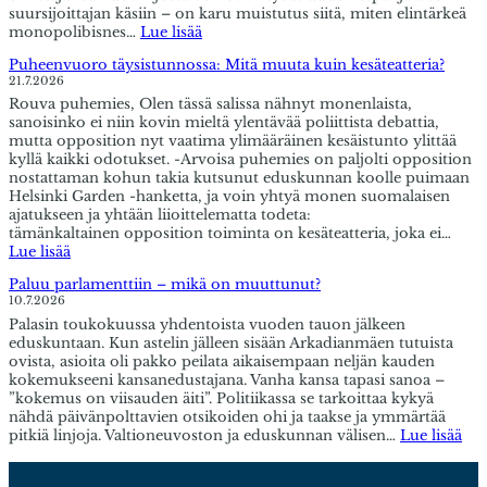
suursijoittajan käsiin – on karu muistutus siitä, miten elintärkeä
:
monopolibisnes…
Lue lisää
Mielipide:
Puheenvuoro täysistunnossa: Mitä muuta kuin kesäteatteria?
Suomalaisesta
21.7.2026
infrasta
Rouva puhemies, Olen tässä salissa nähnyt monenlaista,
tehtiin
sanoisinko ei niin kovin mieltä ylentävää poliittista debattia,
ulkomaisten
mutta opposition nyt vaatima ylimääräinen kesäistunto ylittää
sijoittajien
kyllä kaikki odotukset. -Arvoisa puhemies on paljolti opposition
rahakone
nostattaman kohun takia kutsunut eduskunnan koolle puimaan
–
Helsinki Garden -hanketta, ja voin yhtyä monen suomalaisen
tästä
ajatukseen ja yhtään liioittelematta todeta:
kalliista
tämänkaltainen opposition toiminta on kesäteatteria, joka ei…
virheestä
:
Lue lisää
maksavat
Puheenvuoro
nyt
Paluu parlamenttiin – mikä on muuttunut?
täysistunnossa:
tavalliset
10.7.2026
Mitä
kansalaiset
Palasin toukokuussa yhdentoista vuoden tauon jälkeen
muuta
ja
eduskuntaan. Kun astelin jälleen sisään Arkadianmäen tutuista
kuin
yrittäjät
ovista, asioita oli pakko peilata aikaisempaan neljän kauden
kesäteatteria?
kokemukseeni kansanedustajana. Vanha kansa tapasi sanoa –
”kokemus on viisauden äiti”. Politiikassa se tarkoittaa kykyä
nähdä päivänpolttavien otsikoiden ohi ja taakse ja ymmärtää
:
pitkiä linjoja. Valtioneuvoston ja eduskunnan välisen…
Lue lisää
Pal
par