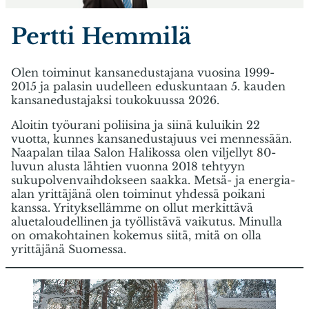
Pertti Hemmilä
Olen toiminut kansanedustajana vuosina 1999-
2015 ja palasin uudelleen eduskuntaan 5. kauden
kansanedustajaksi toukokuussa 2026.
Aloitin työurani poliisina ja siinä kuluikin 22
vuotta, kunnes kansanedustajuus vei mennessään.
Naapalan tilaa Salon Halikossa olen viljellyt 80-
luvun alusta lähtien vuonna 2018 tehtyyn
sukupolvenvaihdokseen saakka. Metsä- ja energia-
alan yrittäjänä olen toiminut yhdessä poikani
kanssa. Yrityksellämme on ollut merkittävä
aluetaloudellinen ja työllistävä vaikutus. Minulla
on omakohtainen kokemus siitä, mitä on olla
yrittäjänä Suomessa.