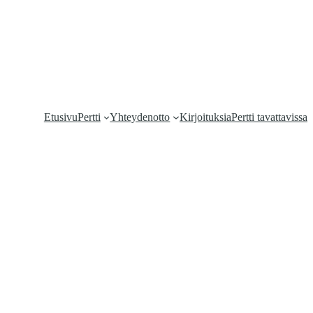
Etusivu
Pertti
Yhteydenotto
Kirjoituksia
Pertti tavattavissa