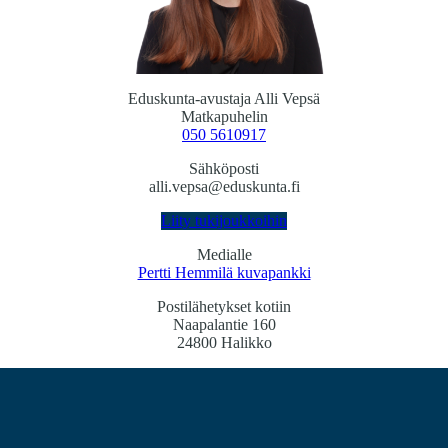
Eduskunta-avustaja Alli Vepsä
Matkapuhelin
050 5610917
Sähköposti
alli.vepsa@eduskunta.fi
Liity tukijoukkoihin
Medialle
Pertti Hemmilä kuvapankki
Postilähetykset kotiin
Naapalantie 160
24800 Halikko